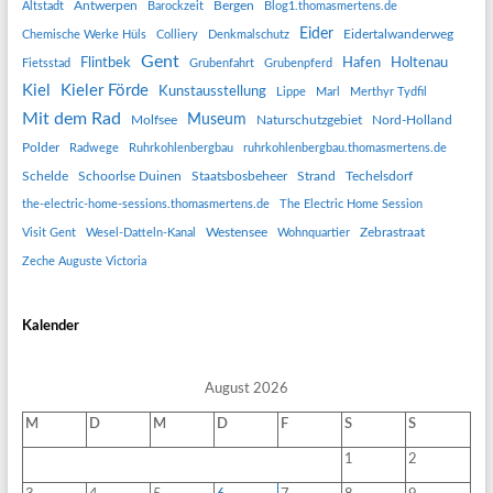
Antwerpen
Bergen
Altstadt
Barockzeit
Blog1.thomasmertens.de
Eider
Eidertalwanderweg
Chemische Werke Hüls
Colliery
Denkmalschutz
Gent
Flintbek
Hafen
Holtenau
Fietsstad
Grubenfahrt
Grubenpferd
Kiel
Kieler Förde
Kunstausstellung
Lippe
Marl
Merthyr Tydfil
Mit dem Rad
Museum
Molfsee
Naturschutzgebiet
Nord-Holland
Polder
Radwege
Ruhrkohlenbergbau
ruhrkohlenbergbau.thomasmertens.de
Schelde
Schoorlse Duinen
Staatsbosbeheer
Strand
Techelsdorf
the-electric-home-sessions.thomasmertens.de
The Electric Home Session
Westensee
Zebrastraat
Visit Gent
Wesel-Datteln-Kanal
Wohnquartier
Zeche Auguste Victoria
Kalender
August 2026
M
D
M
D
F
S
S
1
2