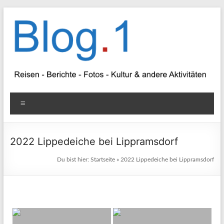
Zum
Inhalt
springen
Blog
Menü
1
Reisen
2022 Lippedeiche bei Lippramsdorf
–
Du bist hier:
Startseite
»
2022 Lippedeiche bei Lippramsdorf
Berichte
–
Fotos
–
Kultur
&