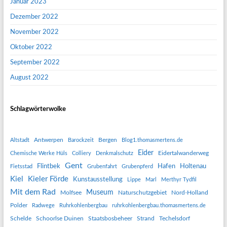
Januar 2023
Dezember 2022
November 2022
Oktober 2022
September 2022
August 2022
Schlagwörterwolke
Antwerpen
Bergen
Altstadt
Barockzeit
Blog1.thomasmertens.de
Eider
Eidertalwanderweg
Chemische Werke Hüls
Colliery
Denkmalschutz
Gent
Flintbek
Hafen
Holtenau
Fietsstad
Grubenfahrt
Grubenpferd
Kiel
Kieler Förde
Kunstausstellung
Lippe
Marl
Merthyr Tydfil
Mit dem Rad
Museum
Molfsee
Naturschutzgebiet
Nord-Holland
Polder
Radwege
Ruhrkohlenbergbau
ruhrkohlenbergbau.thomasmertens.de
Schelde
Schoorlse Duinen
Staatsbosbeheer
Strand
Techelsdorf