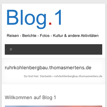
Zum
Inhalt
springen
Blog
Menü
1
Reisen
ruhrkohlenbergbau.thomasmertens.de
–
Du bist hier:
Startseite
»
ruhrkohlenbergbau.thomasmertens.de
Berichte
–
Fotos
–
Willkommen auf Blog 1
Kultur
&