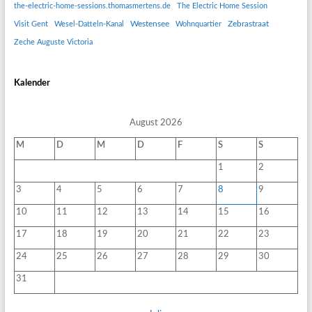
the-electric-home-sessions.thomasmertens.de
The Electric Home Session
Westensee
Zebrastraat
Visit Gent
Wesel-Datteln-Kanal
Wohnquartier
Zeche Auguste Victoria
Kalender
August 2026
M
D
M
D
F
S
S
1
2
3
4
5
6
7
8
9
10
11
12
13
14
15
16
17
18
19
20
21
22
23
24
25
26
27
28
29
30
31