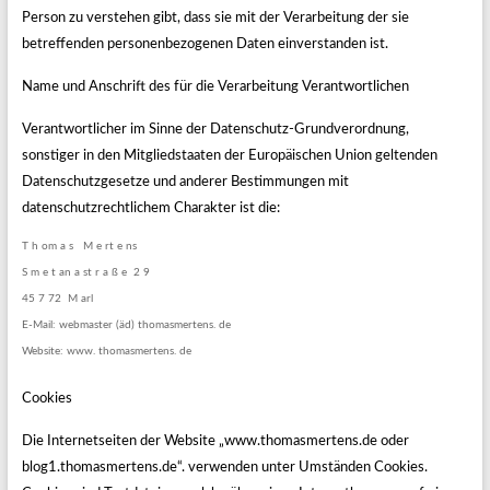
Person zu verstehen gibt, dass sie mit der Verarbeitung der sie
betreffenden personenbezogenen Daten einverstanden ist.
Name und Anschrift des für die Verarbeitung Verantwortlichen
Verantwortlicher im Sinne der Datenschutz-Grundverordnung,
sonstiger in den Mitgliedstaaten der Europäischen Union geltenden
Datenschutzgesetze und anderer Bestimmungen mit
datenschutzrechtlichem Charakter ist die:
T h om a s M e rt e ns
S m e t an a st r a ß e 2 9
45 7 72 M arl
E-Mail: webmaster (äd) thomasmertens. de
Website: www. thomasmertens. de
Cookies
Die Internetseiten der Website „www.thomasmertens.de oder
blog1.thomasmertens.de“. verwenden unter Umständen Cookies.