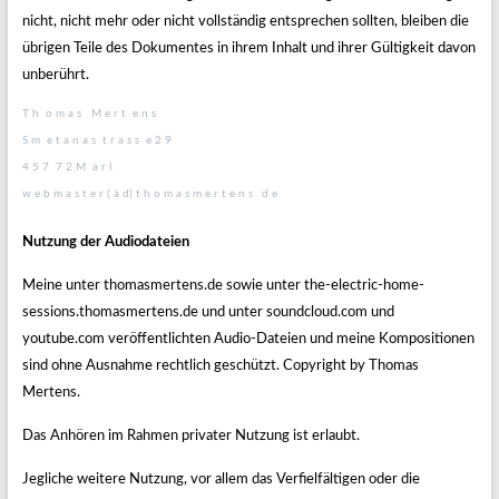
nicht, nicht mehr oder nicht vollständig entsprechen sollten, bleiben die
übrigen Teile des Dokumentes in ihrem Inhalt und ihrer Gültigkeit davon
unberührt.
T h o m a s M e r t e n s
S m e t a n a s t r a s s e 2 9
4 5 7 7 2 M a r l
w e b m a s t e r ( ä d) t h o m a s m e r t e n s . d e
Nutzung der Audiodateien
Meine unter thomasmertens.de sowie unter the-electric-home-
sessions.thomasmertens.de und unter soundcloud.com und
youtube.com veröffentlichten Audio-Dateien und meine Kompositionen
sind ohne Ausnahme rechtlich geschützt. Copyright by Thomas
Mertens.
Das Anhören im Rahmen privater Nutzung ist erlaubt.
Jegliche weitere Nutzung, vor allem das Verfielfältigen oder die