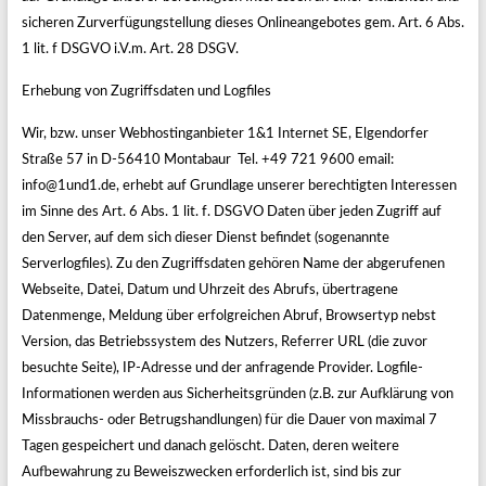
sicheren Zurverfügungstellung dieses Onlineangebotes gem. Art. 6 Abs.
1 lit. f DSGVO i.V.m. Art. 28 DSGV.
Erhebung von Zugriffsdaten und Logfiles
Wir, bzw. unser Webhostinganbieter 1&1 Internet SE, Elgendorfer
Straße 57 in D-56410 Montabaur Tel. +49 721 9600 email:
info@1und1.de, erhebt auf Grundlage unserer berechtigten Interessen
im Sinne des Art. 6 Abs. 1 lit. f. DSGVO Daten über jeden Zugriff auf
den Server, auf dem sich dieser Dienst befindet (sogenannte
Serverlogfiles). Zu den Zugriffsdaten gehören Name der abgerufenen
Webseite, Datei, Datum und Uhrzeit des Abrufs, übertragene
Datenmenge, Meldung über erfolgreichen Abruf, Browsertyp nebst
Version, das Betriebssystem des Nutzers, Referrer URL (die zuvor
besuchte Seite), IP-Adresse und der anfragende Provider. Logfile-
Informationen werden aus Sicherheitsgründen (z.B. zur Aufklärung von
Missbrauchs- oder Betrugshandlungen) für die Dauer von maximal 7
Tagen gespeichert und danach gelöscht. Daten, deren weitere
Aufbewahrung zu Beweiszwecken erforderlich ist, sind bis zur