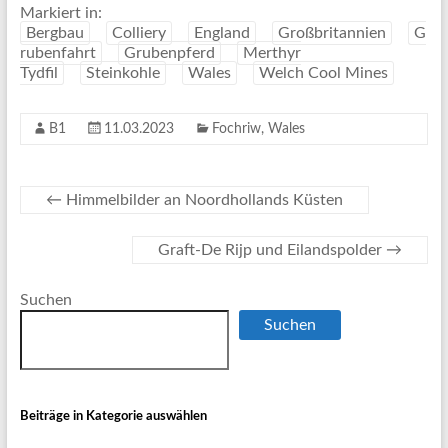
Markiert in:
Bergbau
Colliery
England
Großbritannien
G
rubenfahrt
Grubenpferd
Merthyr
Tydfil
Steinkohle
Wales
Welch Cool Mines
B1
11.03.2023
Fochriw
,
Wales
←
Himmelbilder an Noordhollands Küsten
Graft-De Rijp und Eilandspolder
→
Suchen
Suchen
Beiträge in Kategorie auswählen