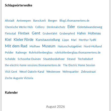
Schlagwörterwolke
Antwerpen
Bergen
Altstadt
Barockzeit
Blog1.thomasmertens.de
Eider
Eidertalwanderweg
Chemische Werke Hüls
Colliery
Denkmalschutz
Gent
Flintbek
Hafen
Holtenau
Fietsstad
Grubenfahrt
Grubenpferd
Kiel
Kieler Förde
Kunstausstellung
Lippe
Marl
Merthyr Tydfil
Mit dem Rad
Museum
Molfsee
Naturschutzgebiet
Nord-Holland
Polder
Radwege
Ruhrkohlenbergbau
ruhrkohlenbergbau.thomasmertens.de
Schelde
Schoorlse Duinen
Staatsbosbeheer
Strand
Techelsdorf
the-electric-home-sessions.thomasmertens.de
The Electric Home Session
Westensee
Zebrastraat
Visit Gent
Wesel-Datteln-Kanal
Wohnquartier
Zeche Auguste Victoria
Kalender
August 2026