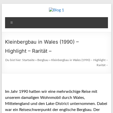
Zum
Inhalt
Blog
springen
Menü
1
Reisen
Kleinbergbau in Wales (1990) –
–
Highlight – Rarität –
Berichte
–
Du bist hier:
Startseite
»
Bergbau
»
Kleinbergbau in Wales (1990) – Highlight –
Fotos
Rarität –
–
Kultur
&
andere
Im Jahr 1990 hatten wir eine mehrwöchige Reise mit
Aktivitäten
unserem damaligen Wohnmobil durch Wales,
Mittelengland und den Lake-District unternommen. Dabei
war ein Reiseschwerpunkt der englische Bergbau. Der