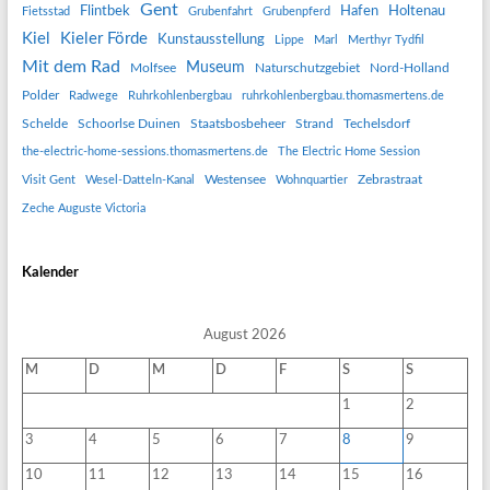
Gent
Flintbek
Hafen
Holtenau
Fietsstad
Grubenfahrt
Grubenpferd
Kiel
Kieler Förde
Kunstausstellung
Lippe
Marl
Merthyr Tydfil
Mit dem Rad
Museum
Molfsee
Naturschutzgebiet
Nord-Holland
Polder
Radwege
Ruhrkohlenbergbau
ruhrkohlenbergbau.thomasmertens.de
Schelde
Schoorlse Duinen
Staatsbosbeheer
Strand
Techelsdorf
the-electric-home-sessions.thomasmertens.de
The Electric Home Session
Westensee
Zebrastraat
Visit Gent
Wesel-Datteln-Kanal
Wohnquartier
Zeche Auguste Victoria
Kalender
August 2026
M
D
M
D
F
S
S
1
2
3
4
5
6
7
8
9
10
11
12
13
14
15
16