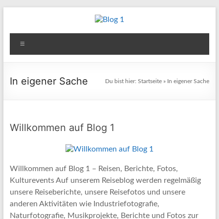
Zum
Inhalt
Blog
springen
Menü
1
Reisen
In eigener Sache
Du bist hier:
Startseite
»
In eigener Sache
–
Berichte
–
Fotos
Willkommen auf Blog 1
–
Kultur
&
Willkommen auf Blog 1 – Reisen, Berichte, Fotos,
andere
Kulturevents Auf unserem Reiseblog werden regelmäßig
Aktivitäten
unsere Reiseberichte, unsere Reisefotos und unsere
anderen Aktivitäten wie Industriefotografie,
Naturfotografie, Musikprojekte, Berichte und Fotos zur