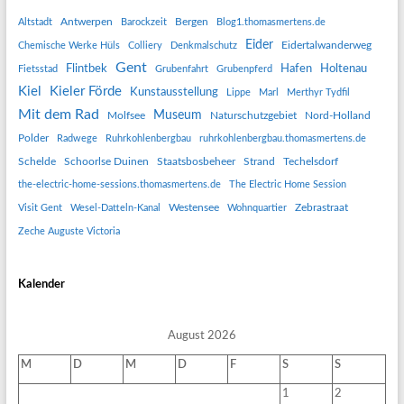
Antwerpen
Bergen
Altstadt
Barockzeit
Blog1.thomasmertens.de
Eider
Eidertalwanderweg
Chemische Werke Hüls
Colliery
Denkmalschutz
Gent
Flintbek
Hafen
Holtenau
Fietsstad
Grubenfahrt
Grubenpferd
Kiel
Kieler Förde
Kunstausstellung
Lippe
Marl
Merthyr Tydfil
Mit dem Rad
Museum
Molfsee
Naturschutzgebiet
Nord-Holland
Polder
Radwege
Ruhrkohlenbergbau
ruhrkohlenbergbau.thomasmertens.de
Schelde
Schoorlse Duinen
Staatsbosbeheer
Strand
Techelsdorf
the-electric-home-sessions.thomasmertens.de
The Electric Home Session
Westensee
Zebrastraat
Visit Gent
Wesel-Datteln-Kanal
Wohnquartier
Zeche Auguste Victoria
Kalender
August 2026
M
D
M
D
F
S
S
1
2