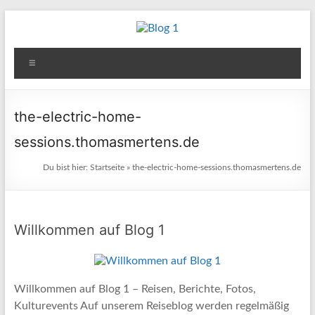
Zum
Inhalt
Blog
springen
Menü
1
Reisen
the-electric-home-
–
sessions.thomasmertens.de
Berichte
–
Du bist hier:
Startseite
»
the-electric-home-sessions.thomasmertens.de
Fotos
–
Kultur
Willkommen auf Blog 1
&
andere
Aktivitäten
Willkommen auf Blog 1 – Reisen, Berichte, Fotos,
Kulturevents Auf unserem Reiseblog werden regelmäßig