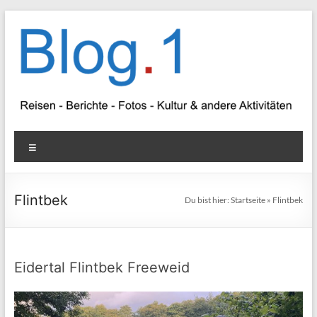
Zum
Inhalt
springen
Blog
Menü
1
Reisen
Flintbek
Du bist hier:
Startseite
»
Flintbek
–
Berichte
–
Fotos
Eidertal Flintbek Freeweid
–
Kultur
&