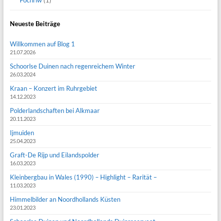
Neueste Beiträge
Willkommen auf Blog 1
21.07.2026
Schoorlse Duinen nach regenreichem Winter
26.03.2024
Kraan – Konzert im Ruhrgebiet
14.12.2023
Polderlandschaften bei Alkmaar
20.11.2023
Ijmuiden
25.04.2023
Graft-De Rijp und Eilandspolder
16.03.2023
Kleinbergbau in Wales (1990) – Highlight – Rarität –
11.03.2023
Himmelbilder an Noordhollands Küsten
23.01.2023