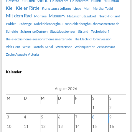
Gent
Flintbek
Hafen
Holtenau
Fietsstad
Grubenfahrt
Grubenpferd
Kiel
Kieler Förde
Kunstausstellung
Lippe
Marl
Merthyr Tydfil
Mit dem Rad
Museum
Molfsee
Naturschutzgebiet
Nord-Holland
Polder
Radwege
Ruhrkohlenbergbau
ruhrkohlenbergbau.thomasmertens.de
Schelde
Schoorlse Duinen
Staatsbosbeheer
Strand
Techelsdorf
the-electric-home-sessions.thomasmertens.de
The Electric Home Session
Westensee
Zebrastraat
Visit Gent
Wesel-Datteln-Kanal
Wohnquartier
Zeche Auguste Victoria
Kalender
August 2026
M
D
M
D
F
S
S
1
2
3
4
5
6
7
8
9
10
11
12
13
14
15
16