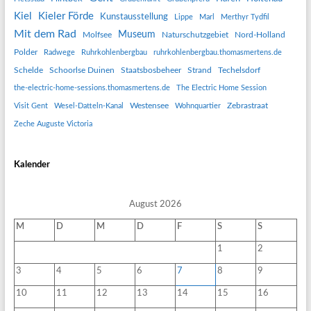
Kiel
Kieler Förde
Kunstausstellung
Lippe
Marl
Merthyr Tydfil
Mit dem Rad
Museum
Molfsee
Naturschutzgebiet
Nord-Holland
Polder
Radwege
Ruhrkohlenbergbau
ruhrkohlenbergbau.thomasmertens.de
Schelde
Schoorlse Duinen
Staatsbosbeheer
Strand
Techelsdorf
the-electric-home-sessions.thomasmertens.de
The Electric Home Session
Westensee
Zebrastraat
Visit Gent
Wesel-Datteln-Kanal
Wohnquartier
Zeche Auguste Victoria
Kalender
August 2026
M
D
M
D
F
S
S
1
2
3
4
5
6
7
8
9
10
11
12
13
14
15
16