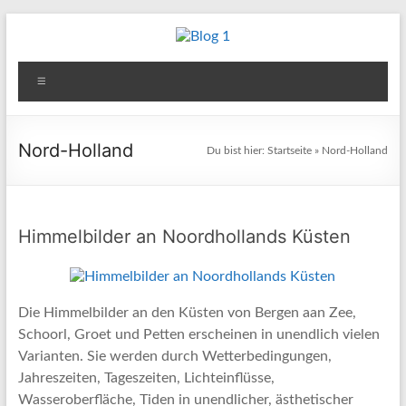
Zum
Inhalt
Blog
springen
Menü
1
Reisen
Nord-Holland
Du bist hier:
Startseite
»
Nord-Holland
–
Berichte
–
Fotos
Himmelbilder an Noordhollands Küsten
–
Kultur
&
Die Himmelbilder an den Küsten von Bergen aan Zee,
andere
Schoorl, Groet und Petten erscheinen in unendlich vielen
Aktivitäten
Varianten. Sie werden durch Wetterbedingungen,
Jahreszeiten, Tageszeiten, Lichteinflüsse,
Wasseroberfläche, Tiden in unendlicher, ästhetischer