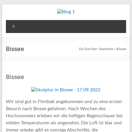
Zum
Inhalt
Blog
springen
Menü
1
Reisen
Bissee
Du bist hier:
Startseite
»
Bissee
–
Berichte
–
Fotos
Bissee
–
Kultur
&
Wir sind gut in Flintbek angekommen und zu eine ersten
andere
Besuch nach Bissee gefahren. Nach Wochen des
Aktivitäten
Hochsommers erleben wir die heftigen Regenschauer bei
milden Temperaturen als angenehm. Die Luft ist klar und
immer wieder gibt es sonnige Abschnitte, die