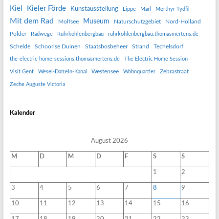
Kiel
Kieler Förde
Kunstausstellung
Lippe
Marl
Merthyr Tydfil
Mit dem Rad
Museum
Molfsee
Naturschutzgebiet
Nord-Holland
Polder
Radwege
Ruhrkohlenbergbau
ruhrkohlenbergbau.thomasmertens.de
Schelde
Schoorlse Duinen
Staatsbosbeheer
Strand
Techelsdorf
the-electric-home-sessions.thomasmertens.de
The Electric Home Session
Westensee
Zebrastraat
Visit Gent
Wesel-Datteln-Kanal
Wohnquartier
Zeche Auguste Victoria
Kalender
August 2026
M
D
M
D
F
S
S
1
2
3
4
5
6
7
8
9
10
11
12
13
14
15
16