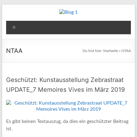
Zum
Inhalt
Blog
springen
Menü
1
Reisen
NTAA
Du bist hier:
Startseite
»
NTAA
–
Berichte
–
Fotos
Geschützt: Kunstausstellung Zebrastraat
–
UPDATE_7 Memoires Vives im März 2019
Kultur
&
andere
Aktivitäten
Es gibt keinen Textauszug, da dies ein geschützter Beitrag
ist.