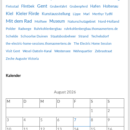
Gent
Flintbek
Hafen
Holtenau
Fietsstad
Grubenfahrt
Grubenpferd
Kiel
Kieler Förde
Kunstausstellung
Lippe
Marl
Merthyr Tydfil
Mit dem Rad
Museum
Molfsee
Naturschutzgebiet
Nord-Holland
Polder
Radwege
Ruhrkohlenbergbau
ruhrkohlenbergbau.thomasmertens.de
Schelde
Schoorlse Duinen
Staatsbosbeheer
Strand
Techelsdorf
the-electric-home-sessions.thomasmertens.de
The Electric Home Session
Westensee
Zebrastraat
Visit Gent
Wesel-Datteln-Kanal
Wohnquartier
Zeche Auguste Victoria
Kalender
August 2026
M
D
M
D
F
S
S
1
2
3
4
5
6
7
8
9
10
11
12
13
14
15
16