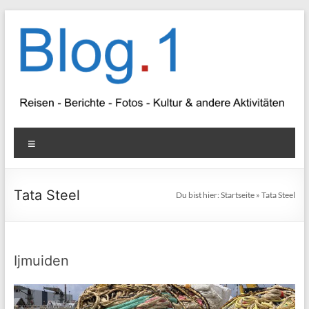
Zum
Inhalt
springen
Blog
Menü
1
Reisen
Tata Steel
Du bist hier:
Startseite
»
Tata Steel
–
Berichte
–
Fotos
Ijmuiden
–
Kultur
&