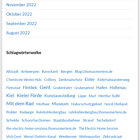
November 2022
Oktober 2022
September 2022
August 2022
Schlagwörterwolke
Antwerpen
Bergen
Altstadt
Barockzeit
Blog1.thomasmertens.de
Eider
Eidertalwanderweg
Chemische Werke Hüls
Colliery
Denkmalschutz
Gent
Flintbek
Hafen
Holtenau
Fietsstad
Grubenfahrt
Grubenpferd
Kiel
Kieler Förde
Kunstausstellung
Lippe
Marl
Merthyr Tydfil
Mit dem Rad
Museum
Molfsee
Naturschutzgebiet
Nord-Holland
Polder
Radwege
Ruhrkohlenbergbau
ruhrkohlenbergbau.thomasmertens.de
Schelde
Schoorlse Duinen
Staatsbosbeheer
Strand
Techelsdorf
the-electric-home-sessions.thomasmertens.de
The Electric Home Session
Westensee
Zebrastraat
Visit Gent
Wesel-Datteln-Kanal
Wohnquartier