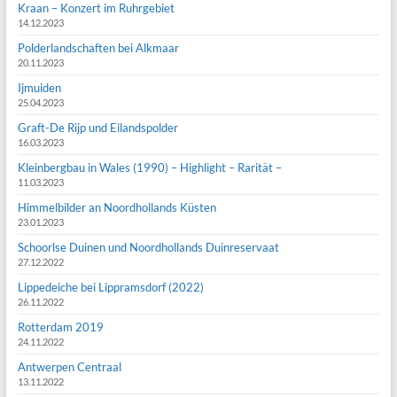
Kraan – Konzert im Ruhrgebiet
14.12.2023
Polderlandschaften bei Alkmaar
20.11.2023
Ijmuiden
25.04.2023
Graft-De Rijp und Eilandspolder
16.03.2023
Kleinbergbau in Wales (1990) – Highlight – Rarität –
11.03.2023
Himmelbilder an Noordhollands Küsten
23.01.2023
Schoorlse Duinen und Noordhollands Duinreservaat
27.12.2022
Lippedeiche bei Lippramsdorf (2022)
26.11.2022
Rotterdam 2019
24.11.2022
Antwerpen Centraal
13.11.2022