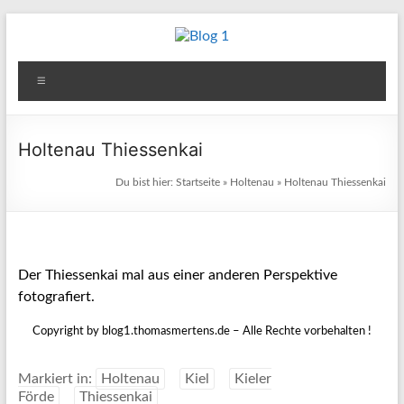
Zum
Inhalt
Blog
springen
Menü
1
Reisen
Holtenau Thiessenkai
–
Du bist hier:
Startseite
»
Holtenau
»
Holtenau Thiessenkai
Berichte
–
Fotos
–
Kultur
Der Thiessenkai mal aus einer anderen Perspektive
&
fotografiert.
andere
Copyright by blog1.thomasmertens.de – Alle Rechte vorbehalten !
Aktivitäten
Markiert in:
Holtenau
Kiel
Kieler
Förde
Thiessenkai