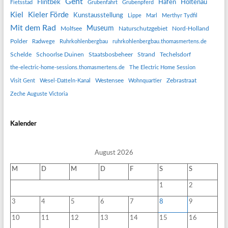
Gent
Flintbek
Hafen
Holtenau
Fietsstad
Grubenfahrt
Grubenpferd
Kiel
Kieler Förde
Kunstausstellung
Lippe
Marl
Merthyr Tydfil
Mit dem Rad
Museum
Molfsee
Naturschutzgebiet
Nord-Holland
Polder
Radwege
Ruhrkohlenbergbau
ruhrkohlenbergbau.thomasmertens.de
Schelde
Schoorlse Duinen
Staatsbosbeheer
Strand
Techelsdorf
the-electric-home-sessions.thomasmertens.de
The Electric Home Session
Westensee
Zebrastraat
Visit Gent
Wesel-Datteln-Kanal
Wohnquartier
Zeche Auguste Victoria
Kalender
August 2026
M
D
M
D
F
S
S
1
2
3
4
5
6
7
8
9
10
11
12
13
14
15
16