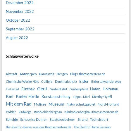
Dezember 2022
November 2022
Oktober 2022
September 2022
August 2022
Schlagwörterwolke
Antwerpen
Bergen
Altstadt
Barockzeit
Blog1.thomasmertens.de
Eider
Eidertalwanderweg
Chemische Werke Hüls
Colliery
Denkmalschutz
Gent
Flintbek
Hafen
Holtenau
Fietsstad
Grubenfahrt
Grubenpferd
Kiel
Kieler Förde
Kunstausstellung
Lippe
Marl
Merthyr Tydfil
Mit dem Rad
Museum
Molfsee
Naturschutzgebiet
Nord-Holland
Polder
Radwege
Ruhrkohlenbergbau
ruhrkohlenbergbau.thomasmertens.de
Schelde
Schoorlse Duinen
Staatsbosbeheer
Strand
Techelsdorf
the-electric-home-sessions.thomasmertens.de
The Electric Home Session