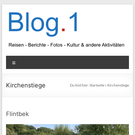
Zum
Inhalt
springen
Blog
Menü
1
Reisen
Kirchenstiege
Du bist hier:
Startseite
»
Kirchenstiege
–
Berichte
–
Fotos
Flintbek
–
Kultur
&