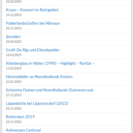
26.03.2024
Kraan – Konzert im Ruhrgebiet
14.12.2023
Polderlandschaften bei Alkmaar
20.11.2023
Ijmuiden
25.04.2023
Graft-De Rijp und Eilandspolder
16.03.2023
Kleinbergbau in Wales (1990) – Highlight – Rarität –
11.03.2023
Himmelbilder an Noordhollands Küsten
23.01.2023
Schoorlse Duinen und Noordhollands Duinreservaat
27.12.2022
Lippedeiche bei Lippramsdorf (2022)
26.11.2022
Rotterdam 2019
24.11.2022
Antwerpen Centraal