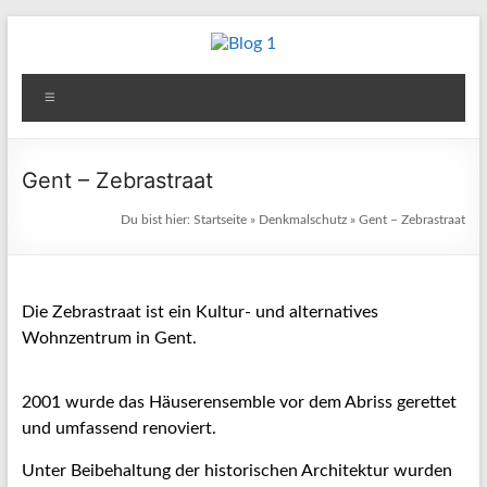
Zum
Inhalt
Blog
springen
Menü
1
Reisen
Gent – Zebrastraat
–
Du bist hier:
Startseite
»
Denkmalschutz
»
Gent – Zebrastraat
Berichte
–
Fotos
–
Die Zebrastraat ist ein Kultur- und alternatives
Kultur
Wohnzentrum in Gent.
&
andere
2001 wurde das Häuserensemble vor dem Abriss gerettet
Aktivitäten
und umfassend renoviert.
Unter Beibehaltung der historischen Architektur wurden