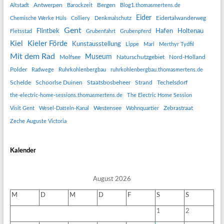
Antwerpen
Bergen
Altstadt
Barockzeit
Blog1.thomasmertens.de
Eider
Eidertalwanderweg
Chemische Werke Hüls
Colliery
Denkmalschutz
Gent
Flintbek
Hafen
Holtenau
Fietsstad
Grubenfahrt
Grubenpferd
Kiel
Kieler Förde
Kunstausstellung
Lippe
Marl
Merthyr Tydfil
Mit dem Rad
Museum
Molfsee
Naturschutzgebiet
Nord-Holland
Polder
Radwege
Ruhrkohlenbergbau
ruhrkohlenbergbau.thomasmertens.de
Schelde
Schoorlse Duinen
Staatsbosbeheer
Strand
Techelsdorf
the-electric-home-sessions.thomasmertens.de
The Electric Home Session
Westensee
Zebrastraat
Visit Gent
Wesel-Datteln-Kanal
Wohnquartier
Zeche Auguste Victoria
Kalender
August 2026
M
D
M
D
F
S
S
1
2